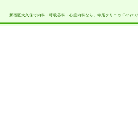
新宿区大久保で内科・呼吸器科・心療内科なら、寺尾クリニカ Copyright（C）寺尾