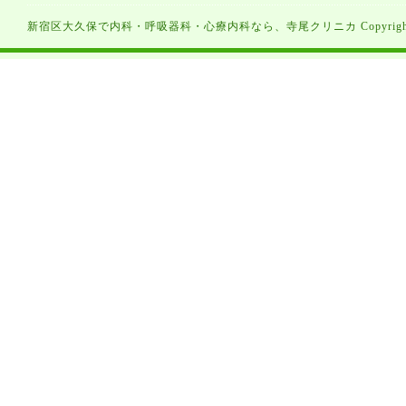
新宿区大久保で内科・呼吸器科・心療内科なら、寺尾クリニカ Copyright（C）寺尾