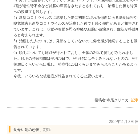
3）海外で報告されていますが、新型コロナウイルス感染症の重症患者の2
4割が急性腎不全など腎臓の障害をきたすとされており、治癒した後も腎臓
への後遺症を残します。
4）新型コロナウイルスに感染した際に初期に現れる傾向にある味覚障害や
嗅覚障害も新型コロナウイルスが治癒した後でも続く傾向があると報告さ
ています。これは、味覚や嗅覚を司る神経や細胞が破壊され、症状が持続
ると考えられます。
5）治癒した人の中には、発熱をしていないのに倦怠感が持続することも報
告されています。
6）脱毛についても聴取が行われており、全体の24%で脱毛がみられまし
た。脱毛の持続期間は平均76日で、発症時には全くみられないものの、発
後30日くらいから出現し、発症後120日くらいまでみられることがあるよう
です。
今後、いろいろな後遺症が報告されてくると思います。
投稿者 寺尾クリニカ |
記事
2020年11月 8日
覚せい剤の恐怖、犯罪