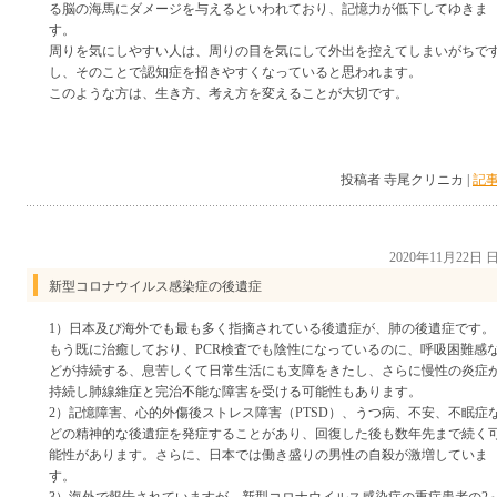
る脳の海馬にダメージを与えるといわれており、記憶力が低下してゆきま
す。
周りを気にしやすい人は、周りの目を気にして外出を控えてしまいがちで
し、そのことで認知症を招きやすくなっていると思われます。
このような方は、生き方、考え方を変えることが大切です。
投稿者 寺尾クリニカ |
記事
2020年11月22日
新型コロナウイルス感染症の後遺症
1）日本及び海外でも最も多く指摘されている後遺症が、肺の後遺症です。
もう既に治癒しており、PCR検査でも陰性になっているのに、呼吸困難感
どが持続する、息苦しくて日常生活にも支障をきたし、さらに慢性の炎症
持続し肺線維症と完治不能な障害を受ける可能性もあります。
2）記憶障害、心的外傷後ストレス障害（PTSD）、うつ病、不安、不眠症
どの精神的な後遺症を発症することがあり、回復した後も数年先まで続く
能性があります。さらに、日本では働き盛りの男性の自殺が激増していま
す。