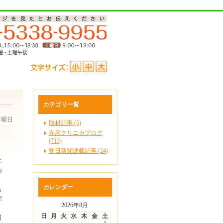
カテゴリ一覧
 月曜日
取材記事 (5)
寺尾クリニカブログ
(713)
朝日新聞連載記事 (24)
に
め
カレンダー
も
症
2026年8月
日
月
火
水
木
金
土
司