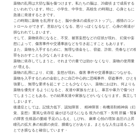
薬物の乱用は大切な脳を傷つけます。私たちの脳は、20歳頃 まで成長する
といわれています。特に、小学生、中学生、高校生 の時期は、心身ともに
急速に発達するときです。
この時期に薬物 を乱用すると、脳や身体の成長がストップし、感情のコン
トロール ができず、意欲がなくなる、怒りっぽくなるなど、心身の発達が
損なわれてしまいます。
そして、薬物依存になると、不安、被害妄想などの症状が現れ、 幻覚や妄
想によって、傷害事件や交通事故などを引き起こすこと もあります。
また、薬物を入手するために、無理な借金をし、窃盗、詐欺、売春などの
罪をおかすことも少なくありません。
薬物に依存してしまうと。それまでの量では効か なくなり、薬物の使用量
が 増える。
薬物の乱用により、幻覚、妄想が現れ、傷害 事件や交通事故につながる。
薬物を入手するための金欲しさに自己中心的に恐喝事件、窃盗事件、ひと
強要し、無理な要求を起こす ことも少なくない。 薬物におぼれ、何よりも
薬物を優先す るようになると、友達や家族をだまし、暴言や暴力で傷つけ
てしまうこともある。その結果友達や家族などがいなくなります。孤立し
しまいます。
後遺症としては。記憶力低下、認知障害 、 精神障害：有機溶剤精神病（幻
覚、妄想） 重篤な依存症 歯がぼろぼろになる 視力の低下・失明 肝臓・腎
の障害 生殖器の萎縮 手足のふるえ、しびれ、 麻痺 心拍の増加 血圧の上昇
瞳孔の拡大 鼻の粘膜の炎症、腫瘍などがありま。まともな人生は送るころ
とでき膜なると確信しています・