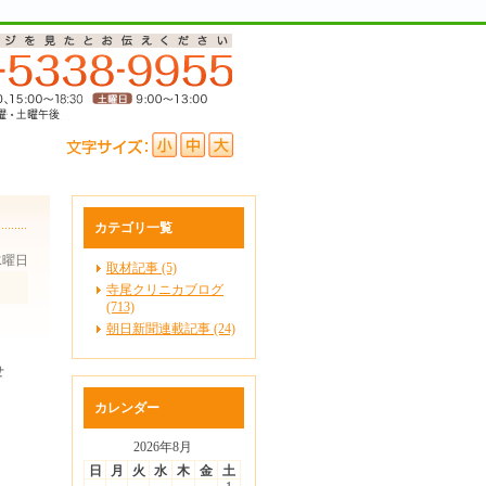
カテゴリ一覧
 水曜日
取材記事 (5)
寺尾クリニカブログ
(713)
朝日新聞連載記事 (24)
。
せ
カレンダー
2026年8月
日
月
火
水
木
金
土