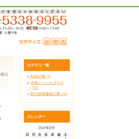
カテゴリ一覧
 水曜日
取材記事 (5)
寺尾クリニカブログ
(713)
朝日新聞連載記事 (24)
ゃ
カレンダー
れ
2026年8月
日
月
火
水
木
金
土