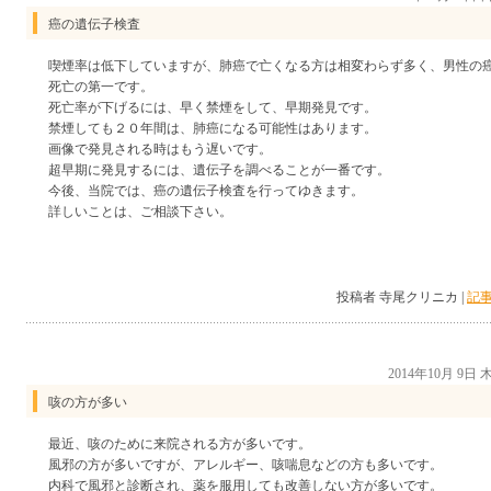
癌の遺伝子検査
喫煙率は低下していますが、肺癌で亡くなる方は相変わらず多く、男性の
死亡の第一です。
死亡率が下げるには、早く禁煙をして、早期発見です。
禁煙しても２０年間は、肺癌になる可能性はあります。
画像で発見される時はもう遅いです。
超早期に発見するには、遺伝子を調べることが一番です。
今後、当院では、癌の遺伝子検査を行ってゆきます。
詳しいことは、ご相談下さい。
投稿者 寺尾クリニカ |
記事
2014年10月 9日
咳の方が多い
最近、咳のために来院される方が多いです。
風邪の方が多いですが、アレルギー、咳喘息などの方も多いです。
内科で風邪と診断され、薬を服用しても改善しない方が多いです。