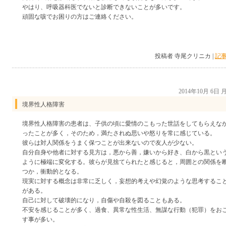
やはり、呼吸器科医でないと診断できないことが多いです。
頑固な咳でお困りの方はご連絡ください。
投稿者 寺尾クリニカ |
記事
2014年10月 6日
境界性人格障害
境界性人格障害の患者は、子供の頃に愛情のこもった世話をしてもらえな
ったことが多く，そのため，満たされぬ思いや怒りを常に感じている。
彼らは対人関係をうまく保つことが出来ないので友人が少ない。
自分自身や他者に対する見方は，悪から善，嫌いから好き、白から黒とい
ように極端に変化する。彼らが見捨てられたと感じると，周囲との関係を
つか，衝動的となる。
現実に対する概念は非常に乏しく，妄想的考えや幻覚のような思考するこ
がある。
自己に対して破壊的になり，自傷や自殺を図ることもある。
不安を感じることが多く、過食、異常な性生活、無謀な行動（犯罪）をお
す事が多い。