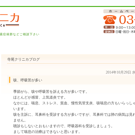
吸症候群などご相談下さい
寺尾クリニカブログ
2014年10月29日
咳、呼吸苦が多い
季節がら、咳や呼吸苦を訴える方が多いです。
ほとんどが感冒、上気道炎です。
なかには、喘息、ストレス、貧血、慢性気管支炎、咳喘息の方もいらっし
います。
咳を主訴に、耳鼻科を受診する方が多いですが、耳鼻科では肺の病気は見
ません。
聴診もしないとおもいますので、呼吸器科を受診しましょう。
まして喘息の治療はできないと思います。