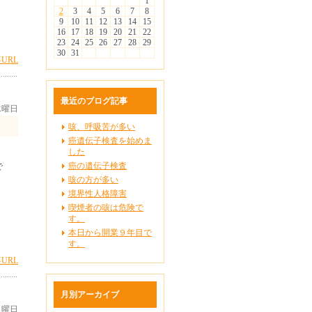
1
2
3
4
5
6
7
8
9
10
11
12
13
14
15
16
17
18
19
20
21
22
23
24
25
26
27
28
29
30
31
URL
最近のブログ記事
 水曜日
咳、呼吸苦が多い
癌遺伝子検査を始めま
した
癌の遺伝子検査
で
咳の方が多い
境界性人格障害
喫煙者の咳は危険で
す。
本日から開業９年目で
す。
URL
月別アーカイブ
 日曜日