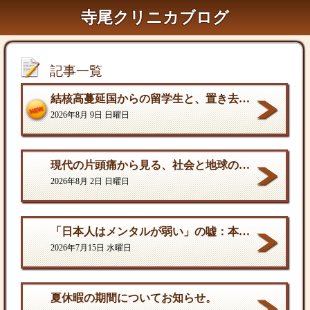
寺尾クリニカブログ
記事一覧
結核高蔓延国からの留学生と、置き去りにされた水際対策〜悪いのは学生でも学校でもなく、国の運用の遅れだ〜
2026年8月 9日 日曜日
現代の片頭痛から見る、社会と地球の構造的課題
2026年8月 2日 日曜日
「日本人はメンタルが弱い」の嘘：本当の弱さと、自分を守る「成熟した強さ
2026年7月15日 水曜日
夏休暇の期間についてお知らせ。