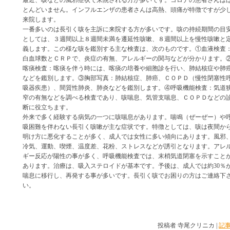
最近、咳などの風邪症状で来院される方が多いです。コロナの患者さんは
とんどいません。インフルエンザの患者さんは高熱、頭痛が特徴ですが少
来院します。
一番多いのは長引く咳を主訴に来院する方が多いです。咳の持続期間の目
としては、３週間以上８週間未満を遷延性咳嗽、８週間以上を慢性咳嗽と
義します。この様な咳を鑑別する主な検査は、次のものです。①血液検査
白血球数とＣＲＰで、炎症の有無、アレルギーの関与などが分かります。
喀痰検査：喀痰を伴う時には、喀痰の培養や細胞診を行い、肺結核症や肺
などを鑑別します。③胸部写真：肺結核症、肺癌、ＣＯＰＤ（慢性閉塞性
吸器疾患）、間質性肺炎、肺炎などを鑑別します。④呼吸機能検査：気道
窄の有無などを調べる検査であり、咳喘息、気管支喘息、ＣＯＰＤなどの
断に役立ちます。
外来で多く経験する病気の一つに咳喘息があります。喘鳴（ぜーぜー）や
吸困難を伴わない長引く咳嗽が主な症状です。特徴としては、咳は夜間か
明け方に悪化することが多く、成人では女性に多い傾向にあります。風邪
冷気、運動、喫煙、温度差、花粉、ストレスなどが誘引となります。アレ
ギー反応が陽性の事が多く、呼吸機能検査では、末梢気道閉塞を示すこと
あります。治療は、吸入ステロイドが基本です。予後は、成人では約30％
喘息に移行し、再発する事が多いです。長引く咳でお困りの方はご連絡下
い。
投稿者 寺尾クリニカ |
記事