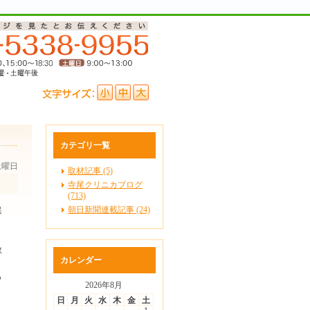
カテゴリ一覧
 土曜日
取材記事 (5)
寺尾クリニカブログ
(713)
朝日新聞連載記事 (24)
異
数
カレンダー
も
2026年8月
日
月
火
水
木
金
土
」