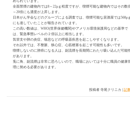
められています。
全面禁煙の建物内では8～22μｇ程度ですが、喫煙可能な建物内ではその数
～20倍にも濃度が上昇します。
日本がん学会などのグループによる調査では、喫煙可能な居酒屋では568μ
にも達していたことが報告されています。
この高い数値は、WHO(世界保健機関)やアメリカ環境保護局などの基準で
は、緊急事態レベルの２倍以上に相当します。
気管支や肺の炎症、喘息などの呼吸器疾患を起こしやすくなります。
それ以外では、不整脈、狭心症、心筋梗塞を起こす可能性も多いです。
喫煙しないのに肺癌になる人は、副流煙を長期間にわたり吸い込んだ可能
があります。
兎に角、副流煙は非常に恐ろしいので、職場においては十分に職員の健康
理に努める必要があります。
投稿者 寺尾クリニカ |
記事