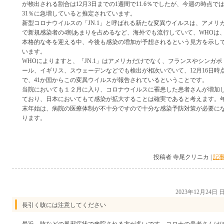
が検出される割合は12月3日までの1週間で11.6％でしたが、今週の時点で
31％に急増していると推定されています。
新型コロナウイルスの「JN.1」と呼ばれる新たな変異ウイルスは、アメリ
で新規感染者の4割あまりを占めるなど、海外でも流行していて、WHOは
本格的な冬を迎える中、今後も感染の増加が予想されるという見方を示し
います。
WHOによりますと、「JN.1」はアメリカだけでなく、フランスやシンガポ
ール、イギリス、スウェーデンなどでも検出が相次いでいて、12月16日時
で、41か国からこの変異ウイルスが報告されているということです。
当院においても１２月に入り、コロナウイルスに罹患した患者さんが増加
ており、日本においてもて感染が拡大することは確実であると考えます。
末年始は、病院の医療体制が不十分ですので十分な感染予防対策が必要に
ります。
投稿者 寺尾クリニカ |
記事
2023年12月24日
長引く咳には注意してください