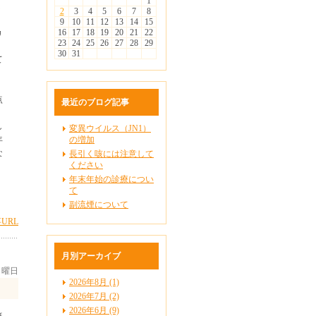
1
は
2
3
4
5
6
7
8
9
10
11
12
13
14
15
カ
16
17
18
19
20
21
22
23
24
25
26
27
28
29
、
30
31
て
点
最近のブログ記事
し
変異ウイルス（JN1）
年
の増加
な
長引く咳には注意して
ください
年末年始の診療につい
て
副流煙について
URL
月別アーカイブ
 日曜日
2026年8月 (1)
2026年7月 (2)
2026年6月 (9)