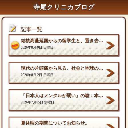
寺尾クリニカブログ
記事一覧
結核高蔓延国からの留学生と、置き去りにされた水際対策〜悪いのは学生でも学校でもなく、国の運用の遅れだ〜
2026年8月 9日 日曜日
現代の片頭痛から見る、社会と地球の構造的課題
2026年8月 2日 日曜日
「日本人はメンタルが弱い」の嘘：本当の弱さと、自分を守る「成熟した強さ
2026年7月15日 水曜日
夏休暇の期間についてお知らせ。