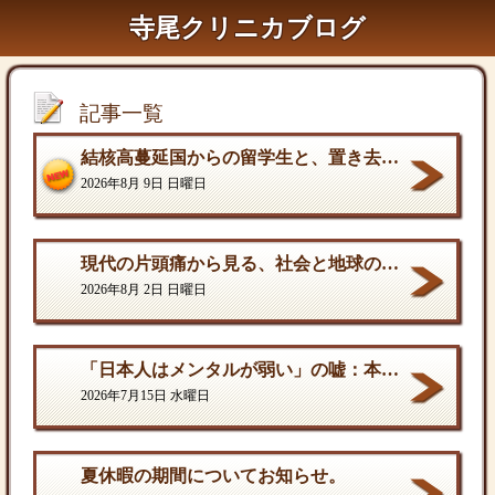
寺尾クリニカブログ
記事一覧
結核高蔓延国からの留学生と、置き去りにされた水際対策〜悪いのは学生でも学校でもなく、国の運用の遅れだ〜
2026年8月 9日 日曜日
現代の片頭痛から見る、社会と地球の構造的課題
2026年8月 2日 日曜日
「日本人はメンタルが弱い」の嘘：本当の弱さと、自分を守る「成熟した強さ
2026年7月15日 水曜日
夏休暇の期間についてお知らせ。