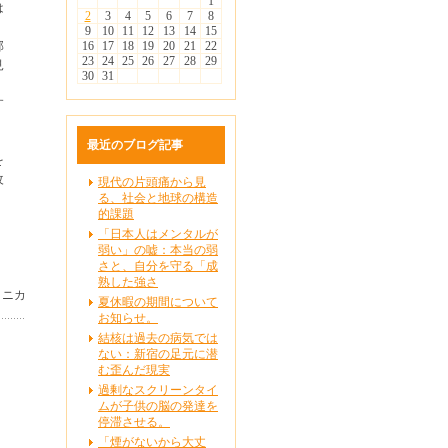
1
は
2
3
4
5
6
7
8
9
10
11
12
13
14
15
部
16
17
18
19
20
21
22
23
24
25
26
27
28
29
見
30
31
す
最近のブログ記事
を
改
現代の片頭痛から見
る、社会と地球の構造
的課題
「日本人はメンタルが
弱い」の嘘：本当の弱
さと、自分を守る「成
熟した強さ
リニカ
夏休暇の期間について
お知らせ。
結核は過去の病気では
ない：新宿の足元に潜
む歪んだ現実
過剰なスクリーンタイ
ムが子供の脳の発達を
停滞させる。
「煙がないから大丈