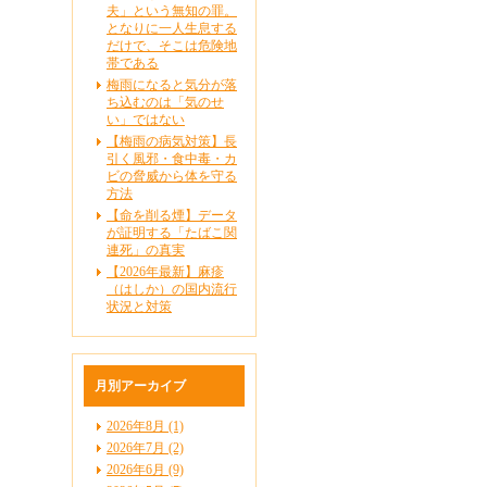
夫」という無知の罪。
となりに一人生息する
だけで、そこは危険地
帯である
梅雨になると気分が落
ち込むのは「気のせ
い」ではない
【梅雨の病気対策】長
引く風邪・食中毒・カ
ビの脅威から体を守る
方法
【命を削る煙】データ
が証明する「たばこ関
連死」の真実
【2026年最新】麻疹
（はしか）の国内流行
状況と対策
月別アーカイブ
2026年8月 (1)
2026年7月 (2)
2026年6月 (9)