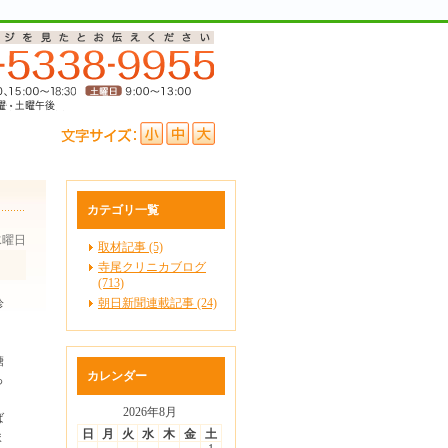
カテゴリ一覧
 水曜日
取材記事 (5)
寺尾クリニカブログ
(713)
朝日新聞連載記事 (24)
診
糖
カレンダー
っ
2026年8月
ば
日
月
火
水
木
金
土
ま