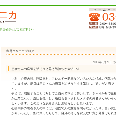
吸症候群などご相談下さい
寺尾クリニカブログ
2013年8月21日
患者さんの病気を治そうと思う気持ちが大切です
内科、心療内科、呼吸器科、アレルギー肥満などいろいろな領域の病気を
ていますが、病気は患者さんの病気を治そうとする気持ち、努力が大切で
す。
例えば、減量することに対してご自分で本当に努力して、３－４か月で血
が正常になり、血圧も低下し、脂肪も低下されたメタボの患者さんがいら
しゃいます。このような患者さんは素晴らしいと思います。
心療内科の患者さんの中には、頑固で人の意見を聞かなかったり、言い訳
かりいったり、薬に頼ったりして、自分の考えを変えない方が見受けられ