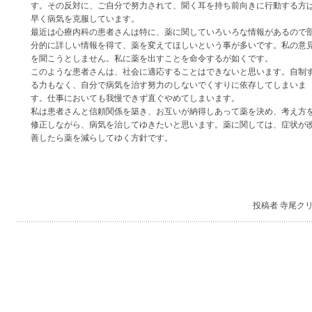
す。その反対に、ご自分で努力されて、聞く耳を持ち前向きに行動する方
早く病気を克服しています。
最近は心療内科の患者さんは特に、薬に関していろいろな情報があるので
分的に詳しい情報を得て、薬を変えてほしいという事が多いです。私の意
を聞こうとしません。私に薬を出すことを命令するが如くです。
このような患者さんは、社会に適応することはできないと思います。自制
る力もなく、自分で病気を治す努力のしないでくすりに依存してしまいま
す。仕事においても我慢できず直ぐやめてしまいます。
私は患者さんと信頼関係を築き、お互いが納得しあって薬を決め、考え方
修正しながら、病気を治してゆきたいと思います。薬に関しては、症状が
善したら薬を減らしてゆく方針です。
投稿者 寺尾ク