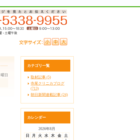
カテゴリ一覧
 日曜日
取材記事 (5)
寺尾クリニカブログ
(713)
朝日新聞連載記事 (24)
カレンダー
2026年8月
日
月
火
水
木
金
土