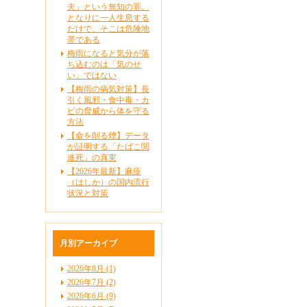
夫」という無知の罪。
となりに一人生息する
だけで、そこは危険地
帯である
梅雨になると気分が落
ち込むのは「気のせ
い」ではない
【梅雨の病気対策】長
引く風邪・食中毒・カ
ビの脅威から体を守る
方法
【命を削る煙】データ
が証明する「たばこ関
連死」の真実
【2026年最新】麻疹
（はしか）の国内流行
状況と対策
月別アーカイブ
2026年8月 (1)
2026年7月 (2)
2026年6月 (9)