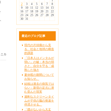
1
取
2
3
4
5
6
7
8
9
10
11
12
13
14
15
を
16
17
18
19
20
21
22
23
24
25
26
27
28
29
30
31
か
最近のブログ記事
現代の片頭痛から見
る、社会と地球の構造
的課題
リニカ
「日本人はメンタルが
弱い」の嘘：本当の弱
さと、自分を守る「成
熟した強さ
夏休暇の期間について
お知らせ。
結核は過去の病気では
ない：新宿の足元に潜
む歪んだ現実
過剰なスクリーンタイ
ムが子供の脳の発達を
停滞させる。
「煙がないから大丈