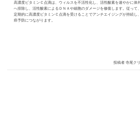
高濃度ビタミンＣ点滴は、ウィルスを不活性化し、活性酸素を速やかに体
へ排除し、活性酸素によるＤＮＡや細胞のダメージを修復します。従って
定期的に高濃度ビタミンＣ点滴を受けることでアンチエイジングが持続し
癌予防につながります。
投稿者 寺尾ク