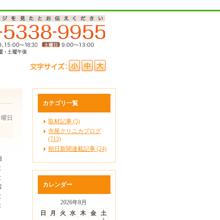
カテゴリ一覧
 日曜日
取材記事 (5)
寺尾クリニカブログ
(713)
朝日新聞連載記事 (24)
細
よ
と
カレンダー
素
と
2026年8月
ま
日
月
火
水
木
金
土