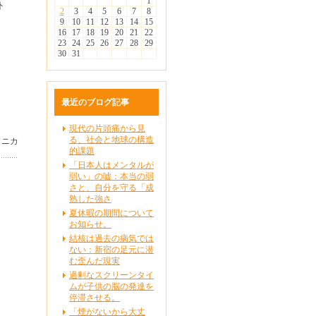
1
外
2
3
4
5
6
7
8
、
9
10
11
12
13
14
15
、
16
17
18
19
20
21
22
23
24
25
26
27
28
29
30
31
最近のブログ記事
現代の片頭痛から見
る、社会と地球の構造
リニカ
的課題
「日本人はメンタルが
弱い」の嘘：本当の弱
さと、自分を守る「成
熟した強さ
夏休暇の期間について
お知らせ。
結核は過去の病気では
ない：新宿の足元に潜
む歪んだ現実
過剰なスクリーンタイ
ムが子供の脳の発達を
停滞させる。
「煙がないから大丈