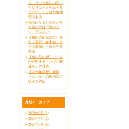
夫」という無知の罪。
となりに一人生息する
だけで、そこは危険地
帯である
梅雨になると気分が落
ち込むのは「気のせ
い」ではない
【梅雨の病気対策】長
引く風邪・食中毒・カ
ビの脅威から体を守る
方法
【命を削る煙】データ
が証明する「たばこ関
連死」の真実
【2026年最新】麻疹
（はしか）の国内流行
状況と対策
月別アーカイブ
2026年8月 (1)
2026年7月 (2)
2026年6月 (9)