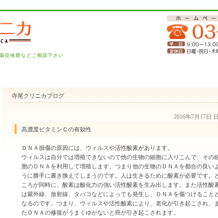
吸症候群などご相談下さい
寺尾クリニカブログ
2016年7月17日
高濃度ビタミンＣの有効性
ＤＮＡ損傷の原因には、ウィルスや活性酸素があります。
ウィルスは自分では増殖できないので他の生物の細胞に入りこんで、その
胞のＤＮＡを利用して増殖します。つまり他の生物のＤＮＡを都合の良い
うに勝手に書き換えてしまうのです。人は生きるために酸素が必要です。
ころが同時に、酸素は酸化力の強い活性酸素を生み出します。また活性酸
は紫外線、放射線、タバコなどによっても発生し、ＤＮＡを傷つけること
なるのです。つまり、ウィルスや活性酸素により、老化が引き起こされ、
たＤＮＡの修復がうまくゆかないと癌が引き起こされます。